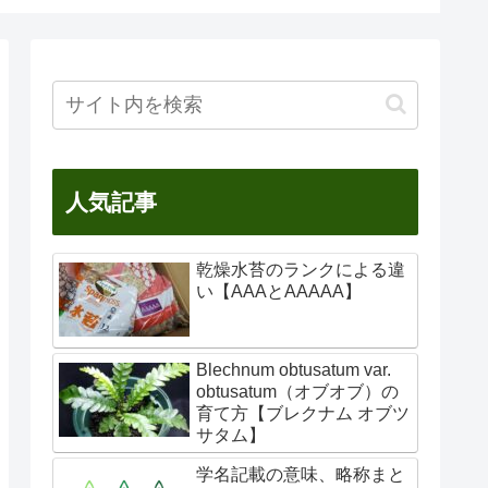
方
人気記事
乾燥水苔のランクによる違
い【AAAとAAAAA】
Blechnum obtusatum var.
obtusatum（オブオブ）の
育て方【ブレクナム オブツ
サタム】
学名記載の意味、略称まと