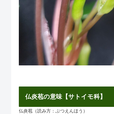
仏炎苞の意味【サトイモ科】
仏炎苞（読み方：ぶつえんほう）