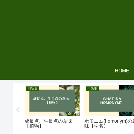
HOME
用語集
用語集
味と使い
成長点、生長点の意味
ホモニム(homonym)の
【植物】
味【学名】