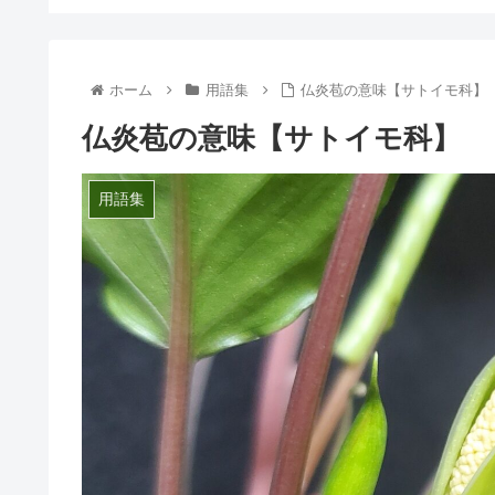
ホーム
用語集
仏炎苞の意味【サトイモ科】
仏炎苞の意味【サトイモ科】
用語集