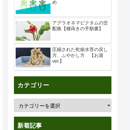
め
アグラオネマピクタムの交
配株【種蒔きの手順書】
圧縮された乾燥水苔の戻し
方、ふやかし方 【お湯
ver.】
カテゴリー
新着記事