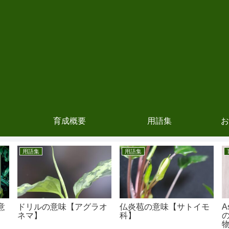
育成概要
用語集
お
用語集
用語集
意
ドリルの意味【アグラオ
仏炎苞の意味【サトイモ
A
ネマ】
科】