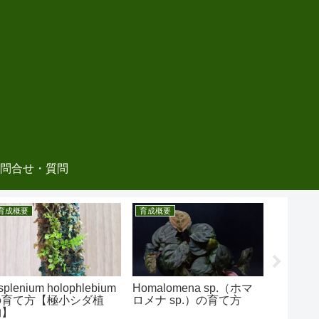
問合せ・質問
育成概要
育成概要
育成概要
splenium holophlebium
Homalomena sp.（ホマ
Didymog
の育て方【極小シダ植
ロメナ sp.）の育て方
Camer
物】
sp. 