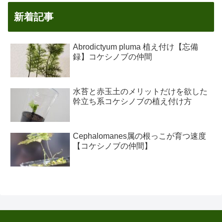
新着記事
Abrodictyum pluma 植え付け【忘備
録】コケシノブの仲間
水苔と赤玉土のメリットだけを欲した
幹立ち系コケシノブの植え付け方
Cephalomanes属の根っこが育つ速度
【コケシノブの仲間】