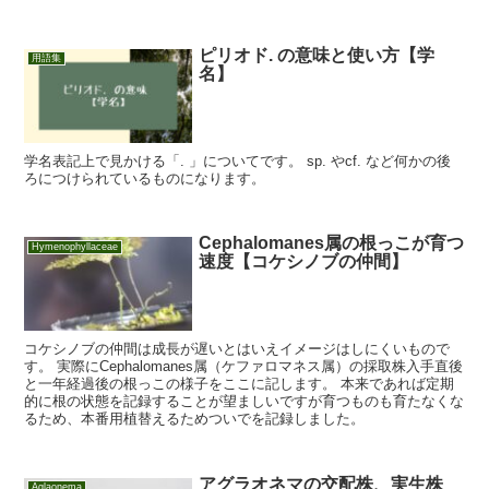
ピリオド. の意味と使い方【学
用語集
名】
学名表記上で見かける「. 」についてです。 sp. やcf. など何かの後
ろにつけられているものになります。
Cephalomanes属の根っこが育つ
Hymenophyllaceae
速度【コケシノブの仲間】
コケシノブの仲間は成長が遅いとはいえイメージはしにくいもので
す。 実際にCephalomanes属（ケファロマネス属）の採取株入手直後
と一年経過後の根っこの様子をここに記します。 本来であれば定期
的に根の状態を記録することが望ましいですが育つものも育たなくな
るため、本番用植替えるためついでを記録しました。
アグラオネマの交配株、実生株
Aglaonema