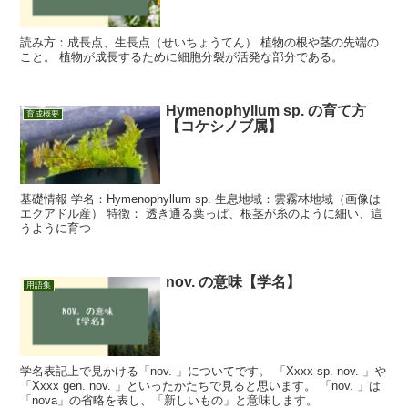
読み方：成長点、生長点（せいちょうてん） 植物の根や茎の先端の
こと。 植物が成長するために細胞分裂が活発な部分である。
Hymenophyllum sp. の育て方
育成概要
【コケシノブ属】
基礎情報 学名：Hymenophyllum sp. 生息地域：雲霧林地域（画像は
エクアドル産） 特徴： 透き通る葉っぱ、根茎が糸のように細い、這
うように育つ
nov. の意味【学名】
用語集
学名表記上で見かける「nov. 」についてです。 「Xxxx sp. nov. 」や
「Xxxx gen. nov. 」といったかたちで見ると思います。 「nov. 」は
「nova」の省略を表し、「新しいもの」と意味します。