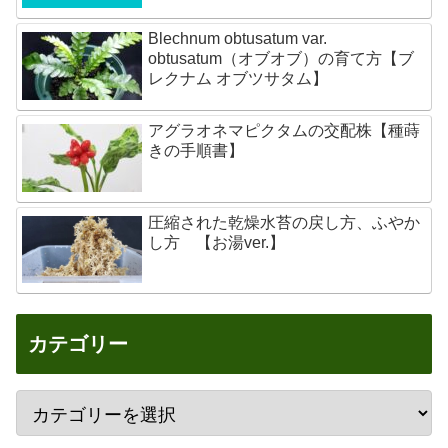
Blechnum obtusatum var.
obtusatum（オブオブ）の育て方【ブ
レクナム オブツサタム】
アグラオネマピクタムの交配株【種蒔
きの手順書】
圧縮された乾燥水苔の戻し方、ふやか
し方 【お湯ver.】
カテゴリー