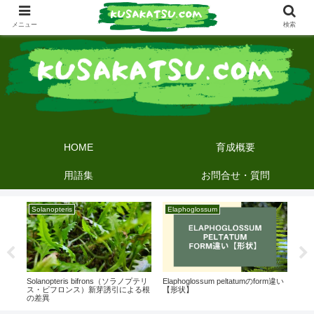
メニュー
検索
HOME
育成概要
用語集
お問合せ・質問
Solanopteris
Elaphoglossum
育
Elaphoglossum peltatumのform違い
Solanopteris bifrons（ソラノプテリ
プラ
【形状】
ス・ビフロンス）新芽誘引による根
いに
の差異