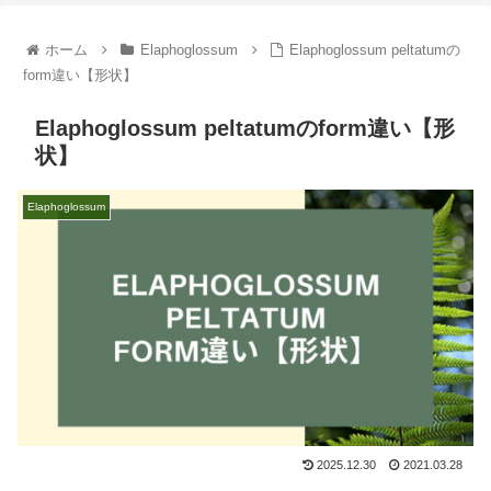
ホーム
Elaphoglossum
Elaphoglossum peltatumの
form違い【形状】
Elaphoglossum peltatumのform違い【形
状】
Elaphoglossum
2025.12.30
2021.03.28