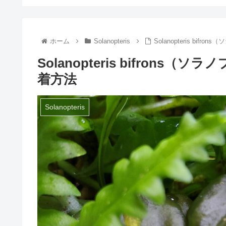
と【ブレクナム オブツサ
タム】
ホーム
Solanopteris
Solanopteris b
Solanopteris bifron
着方法
Solanopteris