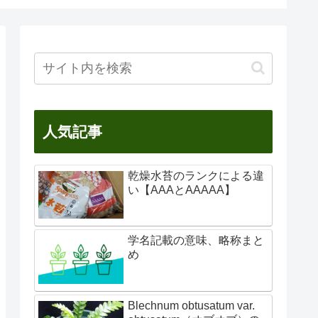
人気記事
乾燥水苔のランクによる違
い【AAAとAAAAA】
学名記載の意味、略称まと
め
Blechnum obtusatum var.