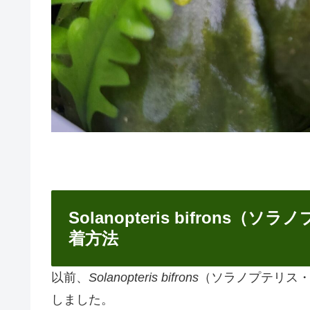
Solanopteris bifron
着方法
以前、
Solanopteris bifrons
（ソラノプテリス
しました。