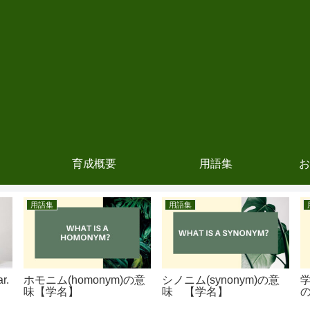
育成概要
用語集
お
用語集
用語集
r.
ホモニム(homonym)の意
シノニム(synonym)の意
）
味【学名】
味 【学名】
】