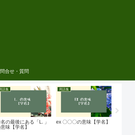
問合せ・質問
用語集
用語集
Aglaonem
学名の最後にある「L. 」
ex 〇〇〇の意味【学名】
ぶつ切
の意味【学名】
ネマを
【Aglao