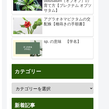
obtusatum（オブオブ）の
育て方【ブレクナム オブツ
サタム】
アグラオネマピクタムの交
配株【種蒔きの手順書】
sp. の意味 【学名】
カテゴリー
新着記事