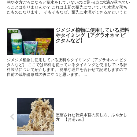
朝や夕方ごろになると葉水をしていないのに葉っぱに水滴が落ちてい
ることはありませんか？ これは上部の葉先についていた水滴が落ち
たものになります。 そもそもなぜ、葉先に水滴ができるかというと
ジメジメ植物に使用している肥料
育成論
やタイミング【アグラオネマ ピ
クタムなど】
ジメジメ植物に使用している肥料やタイミング【アグラオネマ ピク
タムなど】 ここでは肥料を使っているタイミングと使用している肥
料製品について紹介します。 簡単な理屈を合わせて記述しますので
自前の栽培論形成の役に立つと思います。 ...
圧縮された乾燥水苔の戻し方、ふやかし
方 【お湯ver.】