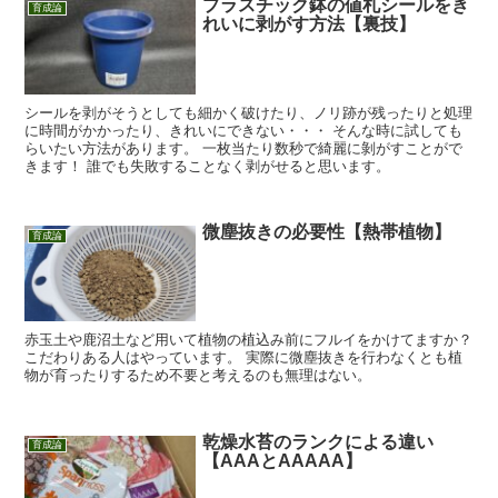
プラスチック鉢の値札シールをき
育成論
れいに剥がす方法【裏技】
シールを剥がそうとしても細かく破けたり、ノリ跡が残ったりと処理
に時間がかかったり、きれいにできない・・・ そんな時に試しても
らいたい方法があります。 一枚当たり数秒で綺麗に剝がすことがで
きます！ 誰でも失敗することなく剥がせると思います。
微塵抜きの必要性【熱帯植物】
育成論
赤玉土や鹿沼土など用いて植物の植込み前にフルイをかけてますか？
こだわりある人はやっています。 実際に微塵抜きを行わなくとも植
物が育ったりするため不要と考えるのも無理はない。
乾燥水苔のランクによる違い
育成論
【AAAとAAAAA】