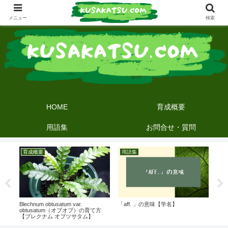
メニュー
検索
HOME
育成概要
用語集
お問合せ・質問
育成概要
用語集
Ag
Blechnum obtusatum var.
「aff. 」の意味【学名】
アグ
obtusatum（オブオブ）の育て方
【水苔
【ブレクナム オブツサタム】