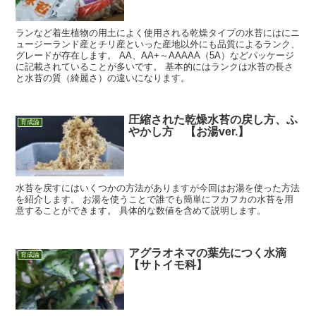
ランなど着生植物の用土によく使用される乾燥タイプの水苔にはにニ
ュージーランド産とチリ産といった産地以外にも品質によるランク、
グレードが存在します。 AA、AA+～AAAAA（5A）などパッケージ
に記載されていることが多いです。 基本的にはランクは水苔の長さ
と水苔の質（綺麗さ）の違いになります。
圧縮された乾燥水苔の戻し方、ふ
育成論
やかし方 【お湯ver.】
水苔を戻すにはいくつかの方法がありますが今回はお湯を使った方法
を紹介します。 お湯を使うことで誰でも簡単にフカフカの水苔を用
意することができます。 具体的な数値を含めて説明します。
アグラオネマの葉先につく水滴
育成論
【サトイモ科】