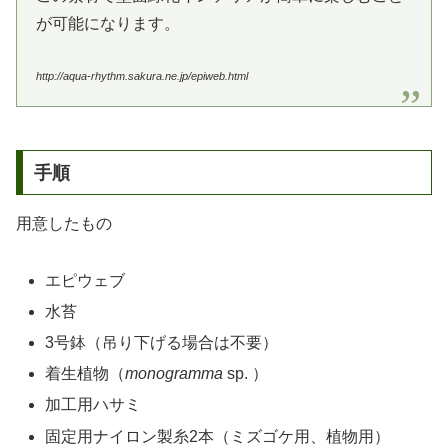
が可能になります。
http://aqua-rhythm.sakura.ne.jp/epiweb.html
手順
用意したもの
エピウェブ
水苔
3号鉢（吊り下げる場合は不要）
着生植物（
monogramma
sp. ）
加工用ハサミ
固定用ナイロン製糸2本（ミズゴケ用、植物用）