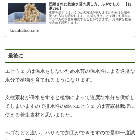
圧縮された乾燥水苔の戻し方、ふやかし方 【お
湯ver.】
水苔を戻すにはいくつかの方法がありますが今回はお湯を
使った方法を紹介します。 お湯を使うことで誰でも簡単に
フカフカの水苔を用意することができます。 具体的な数値
を含めて説明します。
kusakatsu.com
最後に
エピウェブは保水をしないため水苔の保水性による適度な
水分で植物を育てれるようになります。
支柱素材が保水をすると植物によって過度な水分を供給し
てしまいますので排水性の高いエピウェブは雲霧林栽培に
使える着生素材と思いました。
ヘゴなどと違い、ハサミで加工ができますので是非一度試